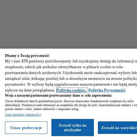
Dbamy o Twoją prywatność
My i nasi
375
partnerzy przechowujemy lub uzyskujemy dostęp do informacji 
urządzeniu, takich jak unikalne identyfikatory w plikach cookie w celu
przetwarzania danych osobowych. Użytkownik może zaakceptować wybory lub
zarządzać nimi, klikając poniżej lub w dowolnym momencie na stronie polityki
prywatności. Te wybory będą sygnalizowane naszym partnerom i nie będą miał
wpływu na dane przeglądania.
Polityka cookies,
Polityka Prywatności
Wraz z naszymi partnerami przetwarzamy dane w celu zapewnienia:
Użycie dokładnych danych geolokalizacyjnych. Aktywne skanowanie charakterystyki urządzenia do celów
identyfikacji. Przechowywanie informacji na urządzeniu lub dostęp do nich. Spersonalizowane reklamy i tre
pomiar reklam i treści, badnie odbiorców i ulepszanie usług.
Lista partnerów (dostawców)
Zezwól tylko na
Ustaw preferencje
Zezwól na wszystkie
niezbędne