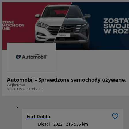
Automobil - Sprawdzone samochody używane.
Wejherowo
Na OTOMOTO od 2019
1
/
6
Fiat Doblo
Diesel
2022
215 585 km