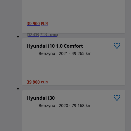
39 900
PLN
1
/
6
(
32 439
PLN
-
netto
)
Hyundai i10 1.0 Comfort
Benzyna
2021
49 265 km
39 900
PLN
1
/
6
Hyundai i30
Benzyna
2020
79 168 km